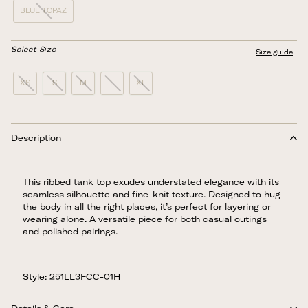
BLUE TOPAZ
Select Size
Size guide
XS
S
M
L
XL
Description
This ribbed tank top exudes understated elegance with its
seamless silhouette and fine-knit texture. Designed to hug
the body in all the right places, it’s perfect for layering or
wearing alone. A versatile piece for both casual outings
and polished pairings.
Style: 251LL3FCC-01H