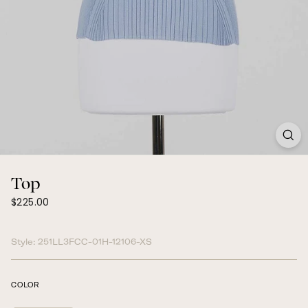
Top
$225.00
Prix
$225.00
régulier
Style:
251LL3FCC-01H-12106-XS
COLOR