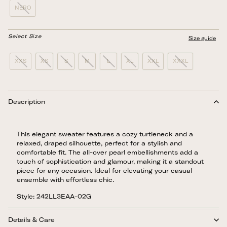
NERO
Select Size
Size guide
XXS
XS
S
M
L
XL
XXL
XXXL
Description
This elegant sweater features a cozy turtleneck and a
relaxed, draped silhouette, perfect for a stylish and
comfortable fit. The all-over pearl embellishments add a
touch of sophistication and glamour, making it a standout
piece for any occasion. Ideal for elevating your casual
ensemble with effortless chic.
Style: 242LL3EAA-02G
Details & Care