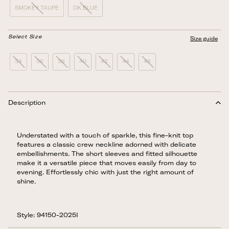
SMOKEY TAUPE
DK BLUE
Select Size
Size guide
34
36
38
40
42
44
46
Description
Understated with a touch of sparkle, this fine-knit top
features a classic crew neckline adorned with delicate
embellishments. The short sleeves and fitted silhouette
make it a versatile piece that moves easily from day to
evening. Effortlessly chic with just the right amount of
shine.
Style: 94150-2025I