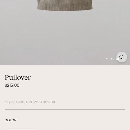
Pullover
$215.00
Prix
$215.00
régulier
Style:
94150-2025I-8151-34
COLOR