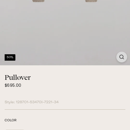
50%
Pullover
$695.00
Prix
$695.00
régulier
Style:
128701-53470I-7221-34
COLOR