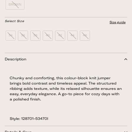
BROWN
Select Size
Size guide
34
36
38
40
42
44
46
Description
Chunky and comforting, this colour-block knit jumper
brings bold contrast and timeless appeal. The structured
ribbing adds texture, while its relaxed silhouette ensures an
easy, everyday elegance. A go-to piece for cozy days with
a polished finish.
Style: 128701-53470I