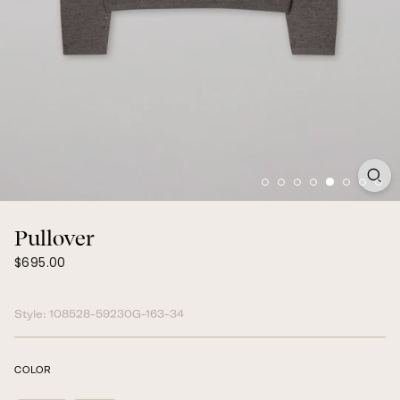
Pullover
$695.00
Prix
$695.00
régulier
Style:
108528-59230G-163-34
COLOR