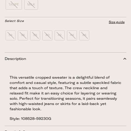
TAUPE
MILK
Select Size
Size guide
34
36
38
40
42
44
46
Description
This versatile cropped sweater is a delightful blend of
comfort and casual style, featuring a subtle speckled fabric
that adds a touch of texture. The crew neckline and
relaxed fit make it an easy choice for layering or wearing
solo. Perfect for transitioning seasons, it pairs seamlessly
with high-waisted jeans or skirts for a laid-back yet
fashionable look.
Style: 108528-59230G