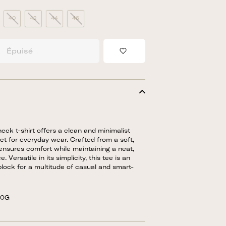
40
42
44
46
Épuisé
Add to Wishlist
neck t-shirt offers a clean and minimalist
ect for everyday wear. Crafted from a soft,
t ensures comfort while maintaining a neat,
 Versatile in its simplicity, this tee is an
 block for a multitude of casual and smart-
90G