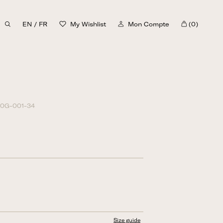
EN
/
FR
My Wishlist
Mon Compte
(0)
Panier
90G-001-34
Size guide