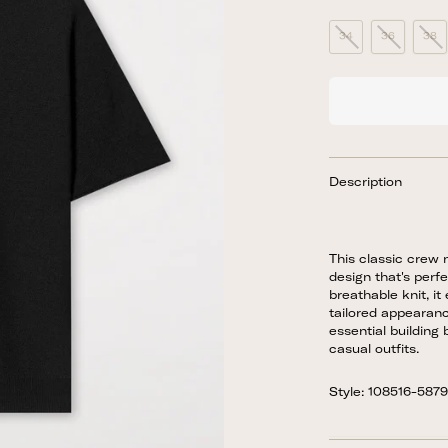
34
36
38
Description
This classic crew 
design that's perf
breathable knit, i
tailored appearance.
essential building
casual outfits.
Style: 108516-587