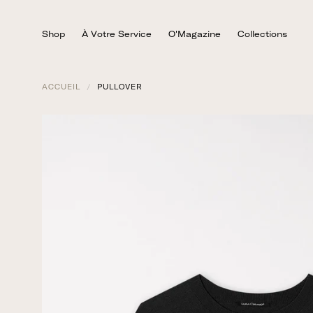
Passer
au
Shop
À Votre Service
O'Magazine
Collections
contenu
ACCUEIL
/
PULLOVER