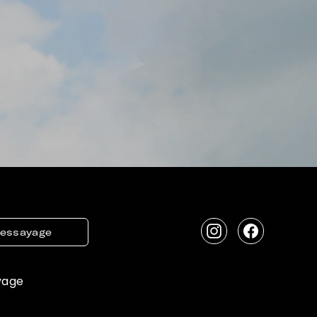
'essayage
Instagram
Facebook
yage