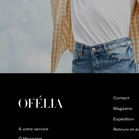
Contact
Magasins
Expédition
À votre service
Retours et 
Ô Magazine