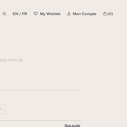
EN
/
FR
My Wishlist
Mon Compte
(0)
Panier
1G-11771-38
CK
Size guide