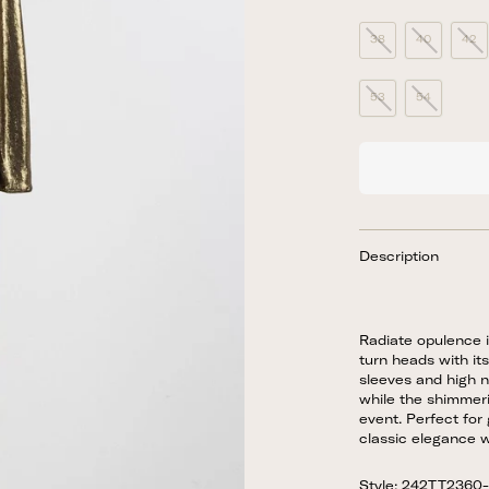
38
40
42
53
54
Description
Radiate opulence i
turn heads with its
sleeves and high n
while the shimmeri
event. Perfect for
classic elegance w
Style: 242TT2360