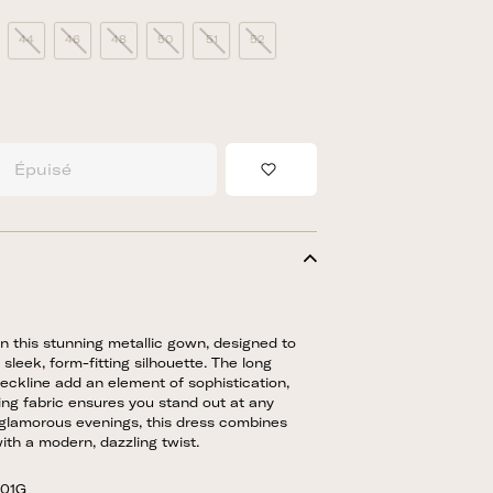
44
46
48
50
51
52
Épuisé
Add to Wishlist
n this stunning metallic gown, designed to
 sleek, form-fitting silhouette. The long
eckline add an element of sophistication,
ng fabric ensures you stand out at any
 glamorous evenings, this dress combines
ith a modern, dazzling twist.
-01G