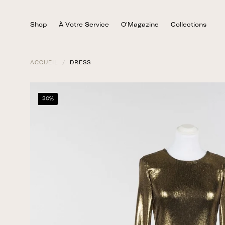
Passer
au
Shop
À Votre Service
O'Magazine
Collections
contenu
ACCUEIL
/
DRESS
30%