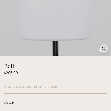
Belt
$295.00
Prix
$295.00
régulier
Style:
242TO5610-01G-00263-XXS
COLOR