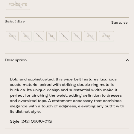
FONDENTE
Select Size
Size guide
XXS
XS
S
M
L
XL
XXL
XXXL
Description
Bold and sophisticated, this wide belt features luxurious
suede material paired with striking double ring metallic
buckles. Its unique design and substantial width make it
perfect for cinching the waist, adding definition to dresses
and oversized tops. A statement accessory that combines
elegance with a touch of edginess, elevating any outfit with
its distinct style.
Style: 242TO5610-01G